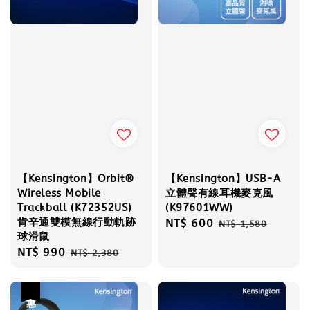
【Kensington】Orbit®
【Kensington】USB-A
Wireless Mobile
立體聲有線耳機麥克風
Trackball (K72352US)
(K97601WW)
肯辛通雙模無線行動軌跡
Sale
NT$ 600
Regular
NT$ 1,580
球滑鼠
price
price
Sale
NT$ 990
Regular
NT$ 2,380
price
price
優惠