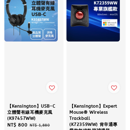
【Kensington】USB-C
【Kensington】Expert
立體聲有線耳機麥克風
Mouse® Wireless
(K97457WW)
Trackball
(K72359WW) 肯辛通專
Sale
NT$ 800
Regular
NT$ 1,880