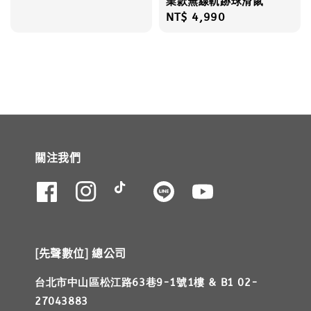
業款無線軌跡球滑鼠
price
price
Regular
NT$ 4,990
price
關注我們
[先聲數位] 總公司
台北市中山區松江路63巷9-1號1樓 & B1 02-
27043883