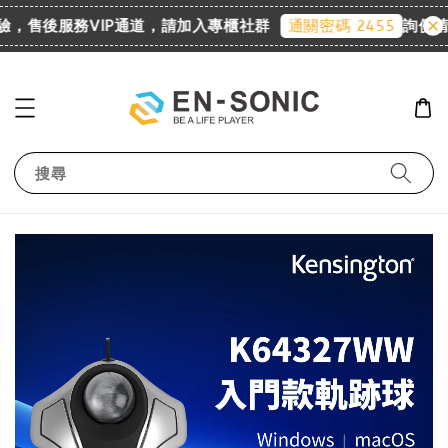
體驗，售後服務VIP通道，請加入專櫃社群
詢價請至 
通關密碼 2455
搜尋