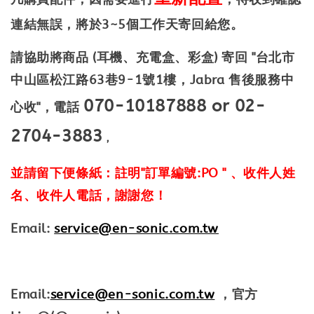
連結無誤，將於3~5
個工作天寄回給您。
請協助將商品
(
耳機、充電盒、彩盒
)
寄回
"
台北市
中山區松江路63巷9-1
號1
樓
，
Jabra 售後服務中
070-10187888 or 02-
心
收
"
，電話
2704-3883
，
並請留下便條紙：註明
"
訂單編號
:PO "
、收件人姓
名、收件人電話，謝謝您！
Email:
service@en-sonic.com.tw
Email:
service@en-sonic.com.tw
，官方