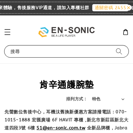
歡迎來體驗，售後服務VIP通道，請加入專櫃社群
詢價
通關密碼 2455
搜尋
肯辛通護腕墊
排列方式 :
先聲數位售後中心，耳機汰舊換新優惠方案請撥電話：070-
1015-1888 宏匯廣場 6F HAVIT 專櫃 ,新北市新莊區新北大
道四段3號 6樓
S1@en-sonic.com.tw
全新品牌櫃，Jabra