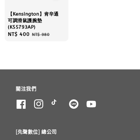
【Kensington】肯辛通
可調滑鼠護腕墊
(K55793AP)
Sale
NT$ 400
Regular
NT$ 980
price
price
關注我們
[先聲數位] 總公司