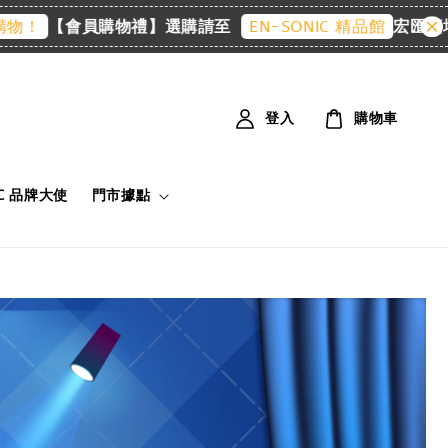
【會員購物禮】選購請至
宏匯廣場 6F
EN-SONIC 精品館
登入
購物車
IC 品牌大使
門市據點