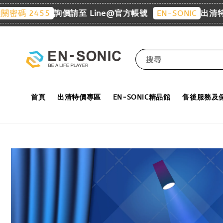
詢價請至 Line@官方帳號
出清特價專
2455
EN-SONIC
搜尋
首頁
出清特價專區
EN-SONIC精品館
售後服務及