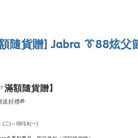
] Jabra 👔88炫父
額隨貨贈
滿額隨貨贈
】
👔
額送好禮
🎁
】
 (
二
)
～
08/14(一)