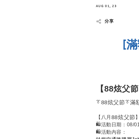
AUG 01, 23
分享
[
滿
【88炫父節
88炫父節
滿
👔
👔
88炫父節
【八月
活動日期：
08/01
🛍️
活動內容：
🛍️