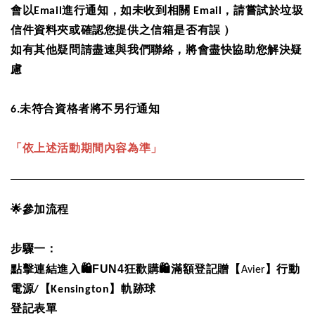
會以
Email
進行通知，如未收到相關
Email
，請嘗試於垃圾
信件資料夾或確認您提供之信箱是否有誤
）
如有其他疑問請盡速與我們聯絡，將會盡快協助您解決疑
慮
6.
未符合資格者將不另行通知
「依上述活動期間內容為準」
🌟
參加流程
步驟一：
🛍FUN4
🛍
點擊連結進入
狂歡購
滿額登記贈【
Avier
】行動
電源/【Kensington】軌跡球
登記表單