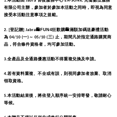
1.
本活動由
Jabra
售後服務中心
EN-SONIC
先聲數位服務
有限公司主辦，參加者於參加本活動之同時，即視為同意
接受本活動注意事項之規範。
🛍FUN4
🛍
2.
[登記贈] Jabra
狂歡購
滿額加碼送豪禮活動
為
04/10 (
一
)
～
05/10 (
三
)
止，期間凡於指定通路購買商
品，符合條件資格者，均可參加活動。
3.
全產品及全通路優惠活動不得重複兌換及申請。
4.
若有資料重複、不全或有誤，則視同參加者放棄、取消
領取資格。
5.
本活動結束後，將依登入順序統一安排寄發，敬請耐心
等候。