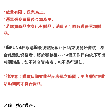
數量有限，送完為止。
*
憑單張發票最後金額為主。
*
*
若購買商品本身已有贈品，消費者可同時獲得累加贈
品
。
🛍FUN4
狂歡購
🛍
最後登記截止日結束後開始審核，符
*
合此活動資格者，將於審核後
～
個工作日內依序寄出
7
14
相關贈品，如不符合資格者，恕不另行通知。
請注意！購買日期並非登記表單之時間，兩者需皆在此
*
活動期間才符合資格。
📍
線上指定通路：