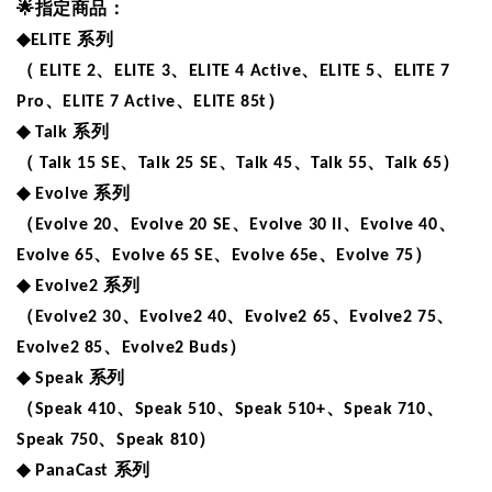
🌟
指定商品：
◆
ELITE
系列
（
ELITE 2
、
ELITE 3
、
ELITE 4 Active
、
ELITE 5
、
ELITE 7
Pro
、
ELITE 7 Active
、
ELITE 85t
）
◆
Talk
系列
（
Talk 15 SE
、
Talk 25 SE
、
Talk 45
、
Talk 55
、
Talk 65
）
◆
Evolve
系列
（
Evolve 20
、
Evolve 20 SE
、
Evolve 30 II
、
Evolve 40
、
Evolve 65
、
Evolve 65 SE
、
Evolve 65e
、
Evolve 75
）
◆
Evolve2
系列
（
Evolve2 30
、
Evolve2 40
、
Evolve2 65
、
Evolve2 75
、
Evolve2 85
、
Evolve2 Buds
）
◆
Speak
系列
（
Speak 410
、
Speak 510
、
Speak 510+
、
Speak 710
、
Speak 750
、
Speak 810
）
◆
PanaCast
系列