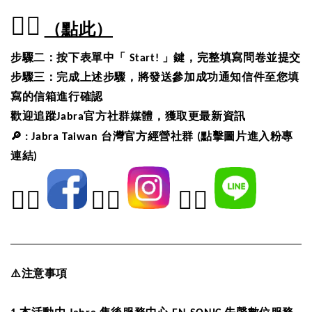
👉🏻
（點此）
步驟二：按下表單中「
Start!
」鍵，完整填寫問卷並提交
步驟三：完成上述步驟，將發送參加成功通知信件至您填
寫的信箱進行確認
歡迎追蹤
Jabra
官方社群媒體，獲取更最新資訊
🔎
: Jabra Taiwan
台灣官方經營社群
(
點擊圖片進入粉專
連結
)
👉🏻
👉🏻
👉🏻
⚠️
注意事項