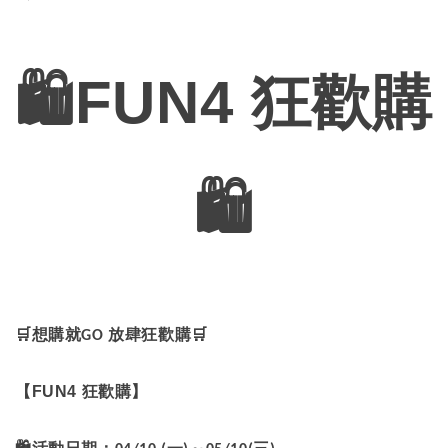
🛍FUN4
狂歡購
🛍
🛒
想購就
放肆狂歡購
🛒
GO
【
FUN4
狂歡購】