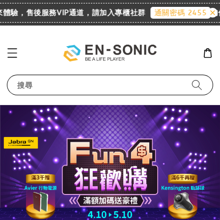
迎來體驗，售後服務VIP通道，請加入專櫃社群
詢價
通關密碼 2455
搜尋