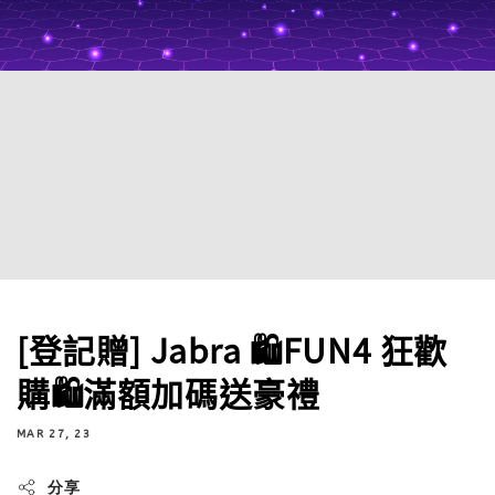
[登記贈] Jabra 🛍️FUN4 狂歡
購🛍️滿額加碼送豪禮
MAR 27, 23
分享