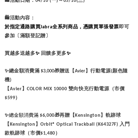
🛍
活動日期：
一
～
三
04/10 (
)
05/10(
)
🛍
活動內容：
於指定通路購買
全系列商品，憑購買單張發票
即可
Jabra
參加〔滿額登記贈〕
買越多送越多
✨
回饋多更多
✨
✨總金額消費滿
🎁
贈送【
】行動電源
顏色隨
$3,000
Avier
(
機
)
【
】
雙向快充行動電源（市價
Avier
COLOR MIX 10000
）
$599
✨
總金額消費滿
🎁
再贈【
】軌跡球
$6,000
Kensington
【
】
入門
Kensington
Orbit® Optical Trackball (K64327F)
款軌跡球（市價
）
$1,480