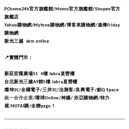
PChome24h
官方旗艦館
/Momo
官方旗艦館
/Shopee
官方
旗艦店
Yahoo
購物網
/Myfone
購物網
/
博客來購物網
/
遠傳Friday
購物網
新光三越
skm online
📍
實體門市：
新莊宏匯廣場
S1 4
樓
Jabra
直營櫃
台北新光三越
A9
館
5
樓
Jabra
直營櫃
燦坤
3C/
全國電子
/
三井
3C/
法雅客
/
良興電子
/
創
Q Space
統一合作企業
/
環球
Online/
神腦
/
欣亞購物網
/
特力
屋/HOTAI購/全聯pxgo！