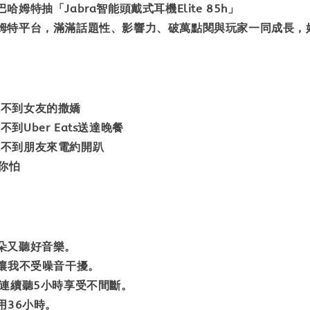
姆特抽「Jabra智能頭戴式耳機Elite 85h」
姆特平台，滿滿話題性、影響力、破萬點閱與玩家一同成長，
h，聽不到女友的撒嬌
聽不到Uber Eats送達晚餐
h，聽不到朋友來電約開趴
到你怕
朵又聽好音樂。
噪讓我不受噪音干擾。
可連續聽5小時享受不間斷。
用36小時。