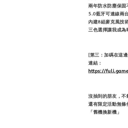
兩年防水防塵保固
5.0藍牙可連線兩
內建8組麥克風技
三色選擇讓我成為
[第三：加碼在這邊
連結：
https://fuli.ga
沒抽到的朋友，不
還有限定活動無條
「舊機換新機」