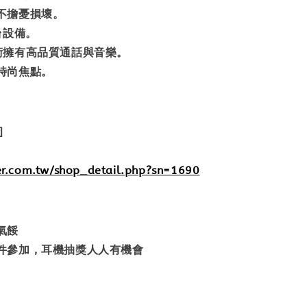
不擔憂損壞。
台設備。
術擁有高品質通話與音樂。
時尚焦點。
]
mer.com.tw/shop_detail.php?sn=1690
氣餒
件參加，耳機抽獎人人有機會