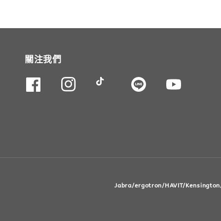
關注我們
Jabra/ergotron/HAVIT/Kens