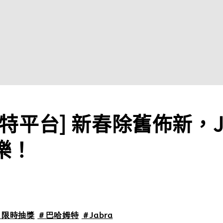
特平台] 新春除舊佈新，Ja
樂！
＃限時抽獎
＃巴哈姆特
＃Jabra