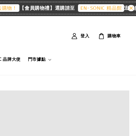
【會員購物禮】選購請至
宏匯廣場
物！
EN-SONIC 精品館
登入
購物車
IC 品牌大使
門市據點