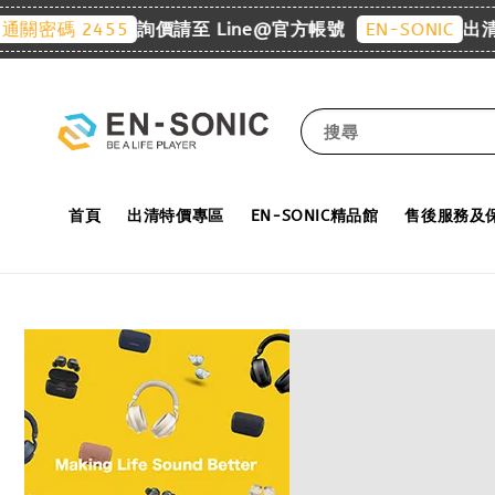
詢價請至 Line@官方帳號
出清特
關密碼 2455
EN-SONIC
搜尋
首頁
出清特價專區
EN-SONIC精品館
售後服務及