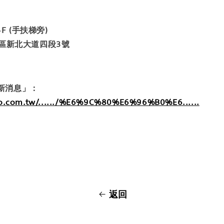
F (手扶梯旁)
莊區新北大道四段3號
新消息」：
so.com.tw/....../%E6%9C%80%E6%96%B0%E6......
返回