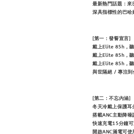
最新熱門話題：來巴哈
深具指標性的巴哈
[第一：發誓宣言]
戴上Elite 85
戴上Elite 85h，
戴上Elite 85
與世隔絕 / 專注
[第二：不忘內涵]
冬天冷戴上保護耳
搭載ANC主動降
快速充電15分鐘
開啟ANC滿電可使