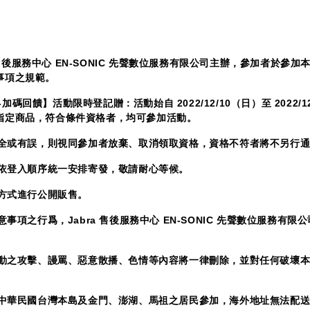
ra 售後服務中心 EN-SONIC 先聲數位服務有限公司主辦，參加者於參
事項之規範。
感謝-加碼回饋】活動限時登記贈：活動始自 2022/12/10（日）至 2022/
指定商品，符合條件資格者，均可參加活動。
、不全或有誤，則視同參加者放棄、取消領取資格，資格不符者將不另行
將依登入順序統一安排寄發，敬請耐心等候。
何方式進行公開販售。
意事項之行爲，Jabra 售後服務中心 EN-SONIC 先聲數位服務有
本活動之攻擊、謾罵、惡意散播、色情等內容將一律刪除，並對任何破壞
住於中華民國台灣本島及金門、澎湖、馬祖之居民參加，海外地址無法配