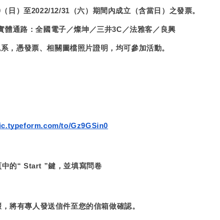
/10（日）至2022/12/31（六）期間內成立（含當日）之發票。
實體通路：全國電子／燦坤／三井3C／法雅客／良興
色系
，
憑發票、相關圖檔照片證明，均可參加活動。
nic.typeform.com/to/Gz9GSin0
頁中的
“ Start ”
鍵，並填寫問卷
步驟，將有專人發送信件至您的信箱做確認。