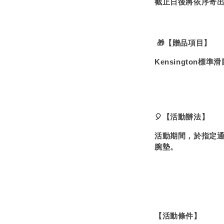
截止日後將依序寄
 🎁【贈品項目】
Kensington標準
🎈【活動辦法】
活動期間，於指定
腕墊。
【活動條件】