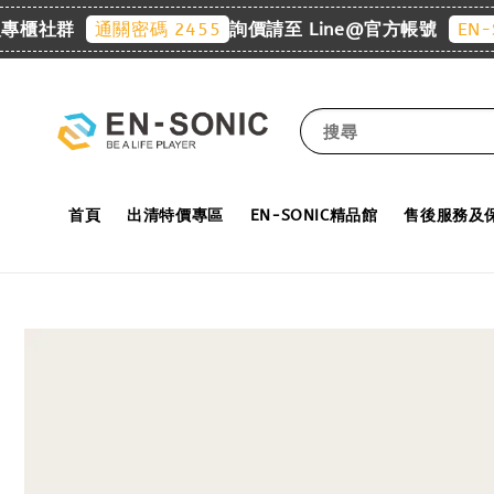
櫃社群
詢價請至 Line@官方帳號
通關密碼 2455
EN-SONI
搜尋
首頁
出清特價專區
EN-SONIC精品館
售後服務及