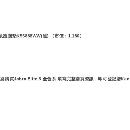
出
滑鼠護腕墊K55888WW(黑) （市價：1,180）
通路購買
Jabra Elite 5 全色系 
填寫完整購買資訊，即可登記贈Kens