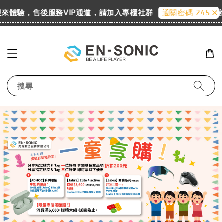
 歡迎來體驗，售後服務VIP通道，請加入專櫃社群
詢
通關密碼 2455
搜尋