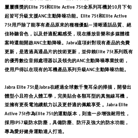
屢屢獲獎的
和
全系列耳機於
月下旬
Elite 75t
Elite Active 75t
10
起皆可升級支援
主動降噪功能。
和
ANC
Elite 75t
Elite Active
用戶除了能享有產品原來的種種優點
清晰通話品質、絕
75t
—
佳聆聽音色，以及舒適配戴感受，現在播放音樂和多媒體檔
案時還能開啟
主動降噪。
這項針對現有產品的免費
ANC
Jabra
更新，是透過
高通晶片的技術更新
，並仰賴
系列既有
Elite 75t
的優秀數位音頻處理器以及領先的
主動降噪專業技術，
ANC
使用戶
得以在現有的耳機產品系列升級
主動降噪功能。
ANC
是
在
經過全球數千隻耳朵的掃描，開發出
Jabra Elite 75t
Jabra
體型小且符合人體工學，完美貼合各類耳型的真無線耳機
，
並擁有更長電池續航力以及更舒適的佩戴享受
。
Jabra Elite
作為
的運動版本，則進一步增強耐用性，
Active 75t
Elite 75t
採用
級防水防塵，
具備防塵、防汗及強大的防水功能，
IP57
專為愛好健身運動達人打造。