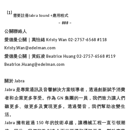
[1]
需要註冊
應用程式
Jabra Sound +
– ### –
公關聯絡人
愛德曼公關｜萬怡緒
Kristy Wan 02-2757-6568 #118
Kristy.Wan@edelman.com
愛德曼公關｜黃鈺凌
Beatrice Huang 02-2757-6568 #119
Beatrice.Huang@edelman.com
關於
Jabra
是專業通訊及音響解決方案領導者，透過創新賦予消費
Jabra
者和企業更多享受。作為
集
團的一員，我們致力讓人們
GN
聽更多、做更多及實現更多。透過聲音，我們幫助改變生
活。
擁有超過
年的技術卓越，讓機械工程一直引領潮
Jabra
150