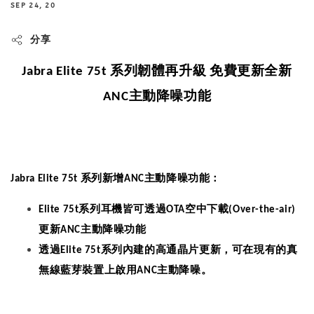
SEP 24, 20
分享
系列韌體再升級
免費更新全新
Jabra Elite 75t
主動降噪功能
ANC
系列新增
主動降噪功能：
Jabra Elite 75t
ANC
系列耳機皆可透過
空中下載
Elite 75t
OTA
(Over-the-air)
更新
主動降噪功能
ANC
透過
系列
內建
的
高通晶片更新，可在現有的真
Elite 75t
無線藍芽裝置上啟用
主動降噪。
ANC