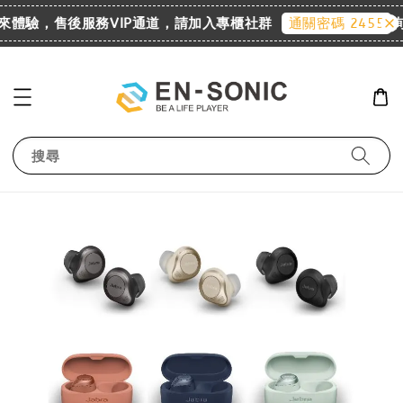
歡迎來體驗，售後服務VIP通道，請加入專櫃社群
詢
通關密碼 2455
搜尋