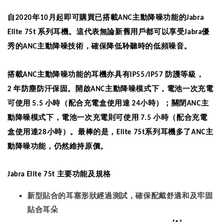
自
年
月起即可購買已搭載
主動降噪功能的
2020
10
ANC
Jabra
系列耳機。這代表無論新舊用戶都可以享受
優
Elite 75t
Jabra
秀的
主動降噪技術，確保降低聆聽時的低頻噪音。
ANC
搭載
主動降噪功能的耳機亦具有
防護等級，
ANC
IP55/IP57
年防塵防汗保固。開啟
主動
降噪
模式下，電池一次充電
2
ANC
可使用
小時（配合充電盒使用達
小時）；關閉
主
5.5
24
ANC
動
降噪
模式下，電池一次充電則可使用
小時（配合充電
7.5
盒使用達
小時）。
最棒的是，
系列耳機多了
主
28
Elite 75t
ANC
動降噪功能，仍然維持原價。
主要功能及規格
Jabra Elite 75t
新型貼合的耳塞形狀經過測試，確保配戴舒適和
及牢固
貼合耳朵