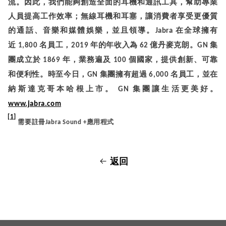
流。因此，我們能夠創造全面的耳機和通訊工具，幫助專業
人員提高工作效率；無線耳機和耳塞，讓消費者享受更優質
的通話、音樂和媒體娛樂，並且領導。
在全球擁有
Jabra
近
名員工
，
年的年收入為
億丹麥克朗。
集
1,800
2019
62
GN
團成立於
年，業務遍及
個國家，提供創新
、可靠
1869
100
和便利性。時至今日，
集團擁有超過
名員工，並在
GN
6,000
納斯達克哥本哈根上市。
集團讓生活更美好。
GN
www.jabra.com
[1]
需要註冊
應用程式
Jabra Sound +
返回