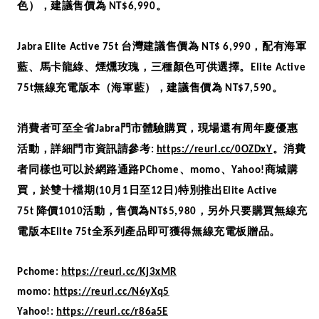
色），建議售價為
。
NT$6,990
台灣建議售價為
，配有海軍
Jabra Elite Active 75t
NT$ 6,990
藍、馬卡龍綠、煙燻玫瑰，三種顏色可供選擇。
Elite Active
無線充電版本（海軍藍），建議售價為
。
75t
NT$7,590
消費者可至全省
門市體驗購買，現場還有周年慶優惠
Jabra
活動，詳細門市資訊請參考
。消費
:
https://reurl.cc/0OZDxY
者同樣也可以於網路通路
、
、
商城購
PChome
momo
Yahoo!
買，於雙十檔期
月
日至
日
特別推出
(10
1
12
)
Elite Active
降價
活動，售價為
，另外只要購買無線充
75t
1010
NT$5,980
電版本
全系列產品即可獲得無線充電板贈品。
Elite 75t
Pchome:
https://reurl.cc/Kj3xMR
momo:
https://reurl.cc/N6yXq5
Yahoo!:
https://reurl.cc/r86a5E