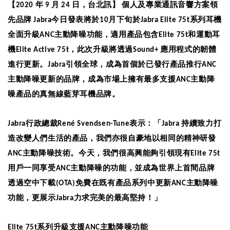
【
年
月
日，台北訊】
個人及專業通訊音響方案領
2020
9
24
先品牌
今日發表將於
月下旬於
系列耳機
Jabra
10
Jabra Elite 75t
全面升級
主動降噪功能，適用產品包含
和運動耳
ANC
Elite 75t
機
，此次升級將透過
應用程式的韌體
Elite Active 75t
Sound+
進行更新。
引領全球，成為首個於已發行產品推行
Jabra
ANC
主動降噪更新的品牌，成為市場上擁有最多支援
主動降
ANC
噪產品的真無線藍芽耳機品牌。
行政總裁
表示：「
持續致力打
Jabra
René Svendsen-Tune
Jabra
造改變人們生活的產品，我們亦很自豪地以相同的精神研發
主動降噪技術。今天，我們很高興能夠引領現有
ANC
Elite 75t
用戶一同享受
主動
降噪
的功能，並成為世界上首間品牌
ANC
透過空中下載
免費在既有產品系列中更新
主動降噪
(OTA)
ANC
功能，更展示
力求完美的最高堅持！」
Jabra
系列升級支援
主動降噪功能
Elite 75t
ANC