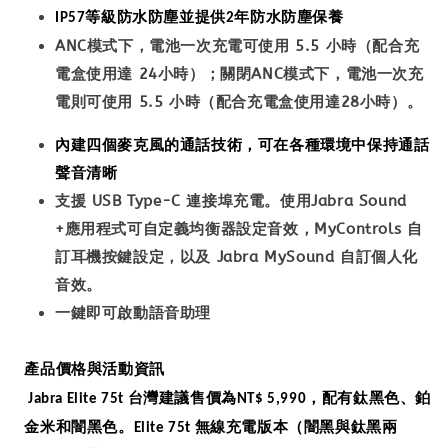
等級防水防塵並提供
年防水防塵保養
IP57
2
ANC
模式下，電池一次充電可使用
5.5
小時（配合充
電盒使用達
24
小時）；關閉
ANC
模式下，電池一次充
電則可使用
5.5
小時（配合充電盒使用達
28
小時）。
內建四個麥克風的通話技術，可在各種環境中保持通話
聲音清晰
支援
USB Type-C
連接埠充電。
使用
Jabra Sound
+
應用程式可自定義均衡器設定音效，
MyControls
自
訂耳機按鍵設定，以及
Jabra MySound
自訂個人化
音效。
一鍵即可啟動語音助理
產品價格與活動資訊
台灣建議售價為
，配有鈦黑色、鉑
Jabra Elite 75t
NT$ 5,990
金米和闇黑色。
無線充電版本（闇黑與鈦黑兩
Elite 75t