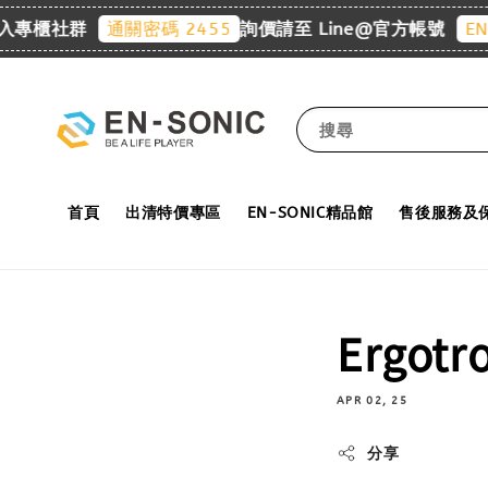
入專櫃社群
詢價請至 Line@官方帳號
通關密碼 2455
EN-S
搜尋
首頁
出清特價專區
EN-SONIC精品館
售後服務及
Ergot
APR 02, 25
分享