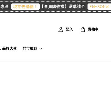
區
【會員購物禮】選購請至
現在去購物！
EN-SONIC 
登入
購物車
IC 品牌大使
門市據點