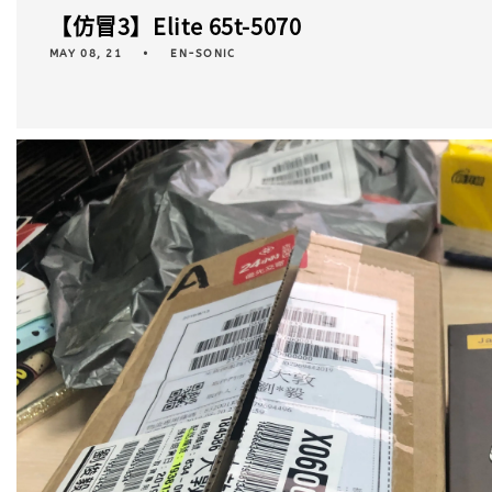
【仿冒3】Elite 65t-5070
MAY 08, 21
EN-SONIC