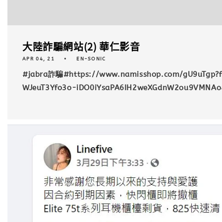
大陸詐騙網站(2) 華仁影音
APR 04, 21
EN-SONIC
#jabra詐騙#https://www.namisshop.com/gU9uTgp?f
WJeuT3Yfo3o-iDO0iYsaPA6IH2weXGdnW2ou9VMNAo