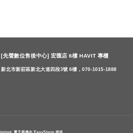
[先聲數位售後中心] 宏匯店 6樓 HAVIT 專櫃
新北市新莊區新北大道四段3號 6樓，070-1015-1888
EasyStore
Limited. 電子商務由
提供