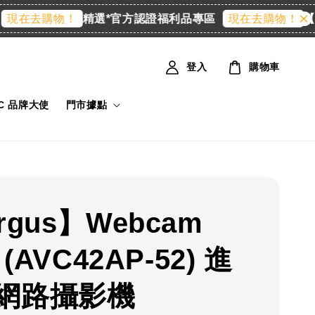
精選*官方認證福利品專區
【會
現在去購物！
現在去購物！
登入
購物車
IC 品牌大使
門市據點
rgus】Webcam
 (AVC42AP-52) 進
網路攝影機