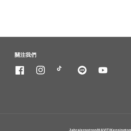
關注我們
Jabra/ergotron/HAVIT/Kens