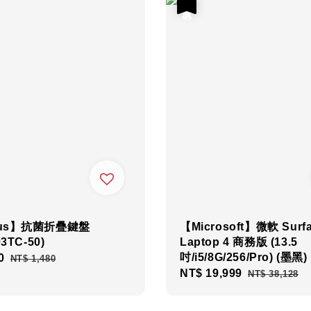
優惠
gus】抗菌折疊鍵盤
【Microsoft】微軟 Surf
3TC-50)
Laptop 4 商務版 (13.5
吋/i5/8G/256/Pro) (墨黑)
0
Regular
NT$ 1,480
Sale
NT$ 19,999
Regular
price
NT$ 38,128
price
price