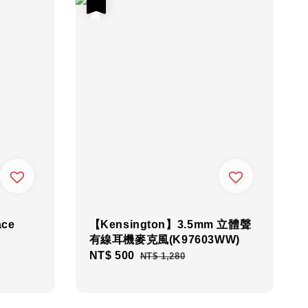
優惠
ace
【Kensington】3.5mm 立體聲
有線耳機麥克風(K97603WW)
Sale
NT$ 500
Regular
NT$ 1,280
price
price