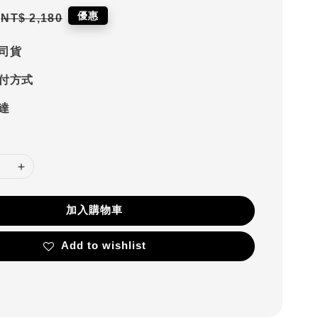
Regular
優惠
NT$ 2,180
price
司貨
付方式
達
加入購物車
Add to wishlist