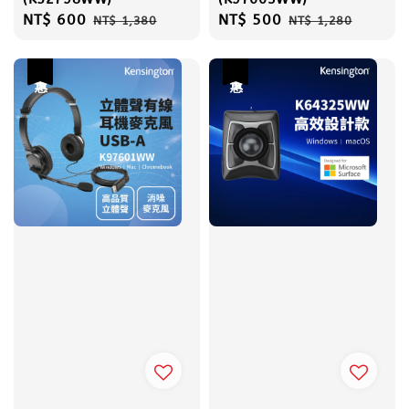
Sale
NT$ 600
Regular
Sale
NT$ 500
Regular
NT$ 1,380
NT$ 1,280
price
price
price
price
優惠
優惠