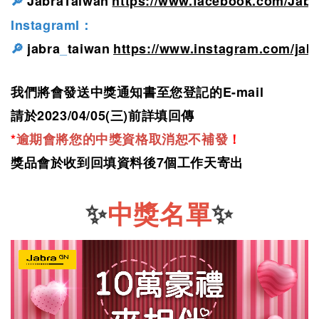
JabraTaiwan
https://www.facebook.com/Jab
🔎
InstagramI
：
jabra
taiwan
https://www.instagram.com/jab
🔎
_
E-mail
我們將會發送中獎通知書至您登記的
2023/04/05(
)
請於
三
前詳填回傳
*
逾期會將您的中獎資格取消恕不補發
！
7
獎品會於收到回填資料後
個工作天寄出
✨
中獎名單
✨