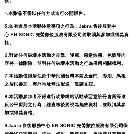
候。
4.
本贈品不得以任何方式進行公開販售。
5.如有違反本活動注意事項之行爲，
Jabra
售後服務中
心
EN-SONIC
先聲數位服務有限公司將取消其參加或得獎資
格。
6.對於任何破壞本活動之攻擊、謾罵、惡意散播、色情等內
容將一律刪除，並對任何破壞本活動之行為保留相關權利。
7.本活動僅限居住於中華民國台灣本島及金門、澎湖、馬祖
之居民參加，海外地址無法配送，敬請見諒。
8.本活動參加者不得進行攻擊網站活動或惡意註冊會員等違
反公平原則之行為，經查核後將視為無效資料，並取消其參
加或得獎資格。
9.
Jabra
EN-SONIC
先聲數位服務有限公司保
售後服務中心
留最終決定取消、終止、修改、暫停活動、更換獎品等變更