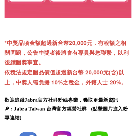
*
20,000
中獎品項金額超過新台幣
元，有稅額之相
關問題，公告中獎者後將會有專員與您聯繫，以利
後續贈獎事宜。
20,000
(
)
依稅法規定贈品價值超過新台幣
元
含
以
10%
20%
上，中獎人需負擔
之稅金，外籍人士
。
歡迎追蹤Jabra官方社群粉絲專業，獲取更最新資訊
🔎
:
Jabra Taiwan
台灣官方經營社群
(點擊圖片進入粉
專連結)