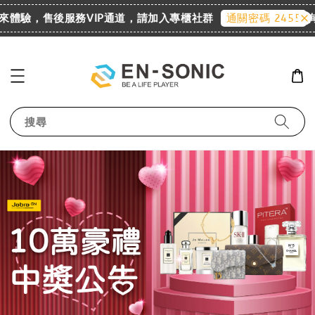
歡迎來體驗，售後服務VIP通道，請加入專櫃社群
詢價
通關密碼 2455
搜尋