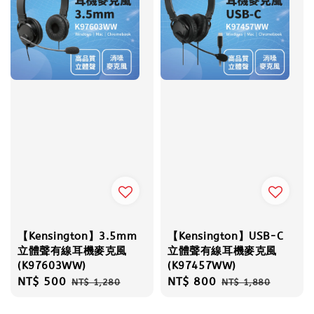
【Kensington】3.5mm
【Kensington】USB-C
立體聲有線耳機麥克風
立體聲有線耳機麥克風
(K97603WW)
(K97457WW)
Sale
NT$ 500
Regular
Sale
NT$ 800
Regular
NT$ 1,280
NT$ 1,880
price
price
price
price