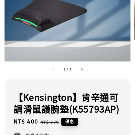
1
/
7
【Kensington】肯辛通可
調滑鼠護腕墊(K55793AP)
Sale
NT$ 400
Regular
優惠
NT$ 980
price
price