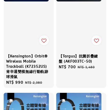
【Kensington】Orbit®
【Targus】抗菌折疊鍵
Wireless Mobile
盤 (AKF003TC-50)
Trackball (K72352US)
Sale
NT$ 700
Regular
NT$ 1,480
肯辛通雙模無線行動軌跡
price
price
球滑鼠
Sale
NT$ 990
Regular
NT$ 2,380
price
price
優惠
優惠