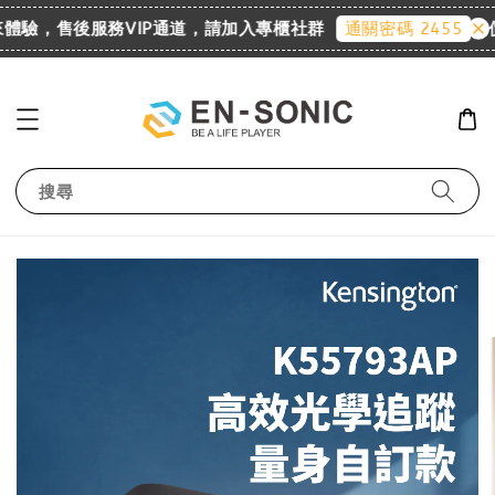
迎來體驗，售後服務VIP通道，請加入專櫃社群
詢價請
通關密碼 2455
搜尋