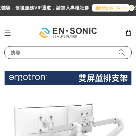
迎來體驗，售後服務VIP通道，請加入專櫃社群
詢價請
通關密碼 2455
搜尋