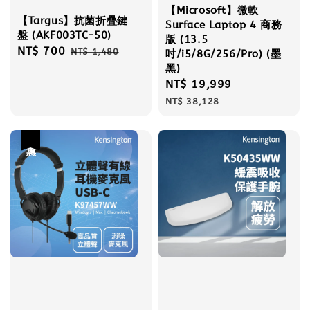
【Microsoft】微軟
【Targus】抗菌折疊鍵
Surface Laptop 4 商務
盤 (AKF003TC-50)
版 (13.5
Sale
NT$ 700
Regular
NT$ 1,480
吋/i5/8G/256/Pro) (墨
price
price
黑)
Sale
NT$ 19,999
Regular
price
price
NT$ 38,128
優惠