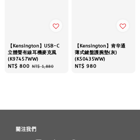
【Kensington】USB-C
【Kensington】肯辛通
立體聲有線耳機麥克風
薄式鍵盤護腕墊(灰)
(K97457WW)
(K50435WW)
Sale
NT$ 800
Regular
Regular
NT$ 980
NT$ 1,880
price
price
price
關注我們