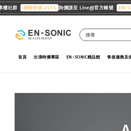
群
詢價請至 Line@官方帳號
通關密碼 2455
EN-SONIC
搜尋
首頁
出清特價專區
EN-SONIC精品館
售後服務及