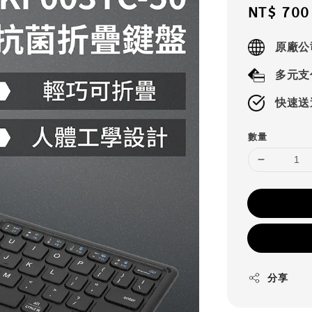
Sale
NT$ 700
price
原廠公
多元支
快速送
數量
分享