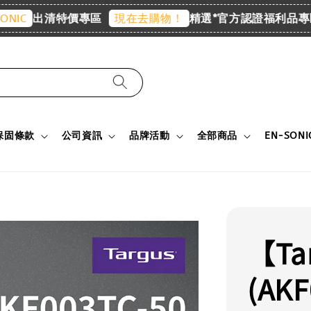
出清特價專區
精選*官方認證福利品專區
現在去購物！
現
保固條款
公司資訊
品牌活動
全部商品
EN-SON
【T
(AKF