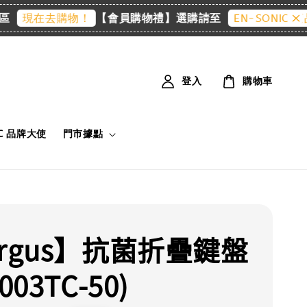
【會員購物禮】選購請至
宏
在去購物！
EN-SONIC 精品館
登入
購物車
IC 品牌大使
門市據點
argus】抗菌折疊鍵盤
003TC-50)