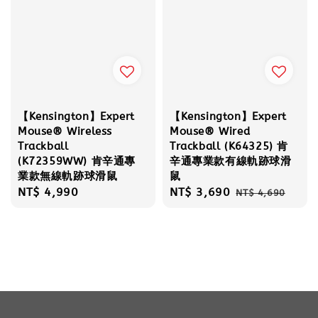
【Kensington】Expert
【Kensington】Expert
Mouse® Wireless
Mouse® Wired
Trackball
Trackball (K64325) 肯
(K72359WW) 肯辛通專
辛通專業款有線軌跡球滑
業款無線軌跡球滑鼠
鼠
Regular
NT$ 4,990
Sale
NT$ 3,690
Regular
NT$ 4,690
price
price
price