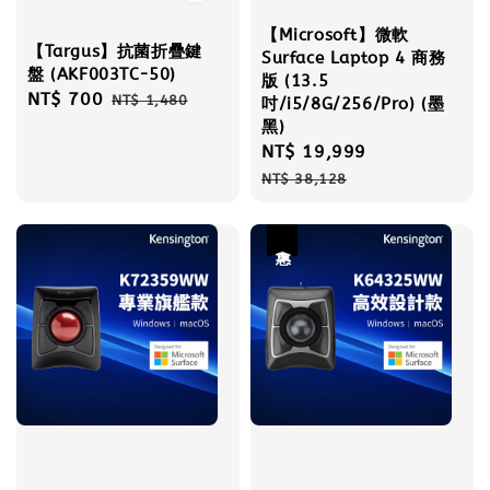
【Microsoft】微軟
【Targus】抗菌折疊鍵
Surface Laptop 4 商務
盤 (AKF003TC-50)
版 (13.5
Sale
NT$ 700
Regular
NT$ 1,480
吋/i5/8G/256/Pro) (墨
price
price
黑)
Sale
NT$ 19,999
Regular
price
price
NT$ 38,128
優惠