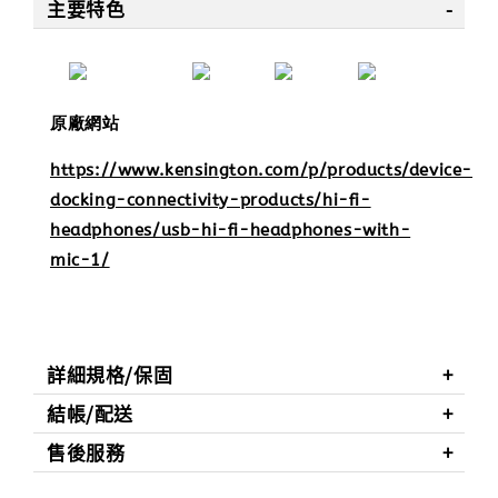
主要特色
原廠網站
https://www.kensington.com/p/products/device-
docking-connectivity-products/hi-fi-
headphones/usb-hi-fi-headphones-with-
mic-1/
詳細規格/保固
結帳/配送
售後服務