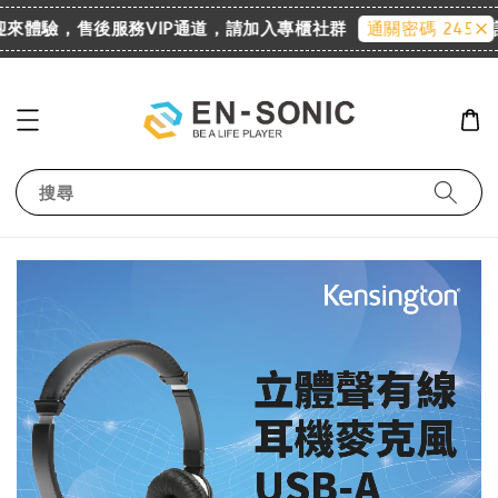
 歡迎來體驗，售後服務VIP通道，請加入專櫃社群
詢
通關密碼 2455
搜尋