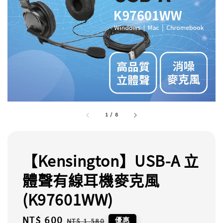
1
/
8
【Kensington】USB-A 立
體聲有線耳機麥克風
(K97601WW)
Sale
NT$ 600
Regular
優惠
NT$ 1,580