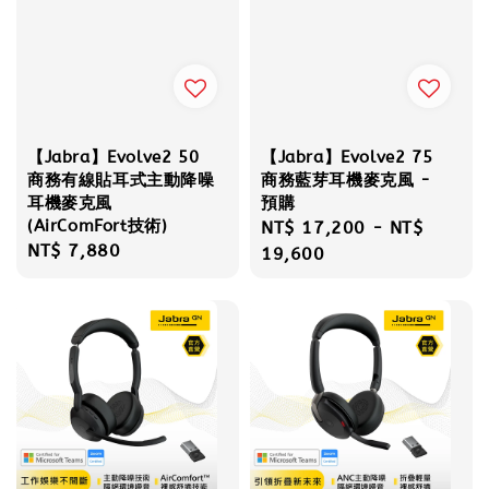
【Jabra】Evolve2 50
【Jabra】Evolve2 75
商務有線貼耳式主動降噪
商務藍芽耳機麥克風 -
耳機麥克風
預購
(AirComFort技術)
Regular
NT$ 17,200
-
NT$
Regular
NT$ 7,880
price
19,600
price