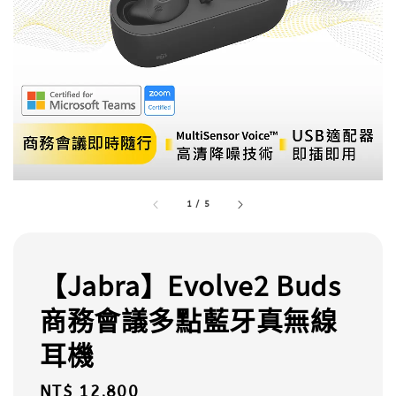
1
/
5
【Jabra】Evolve2 Buds
商務會議多點藍牙真無線
耳機
Regular
NT$ 12,800