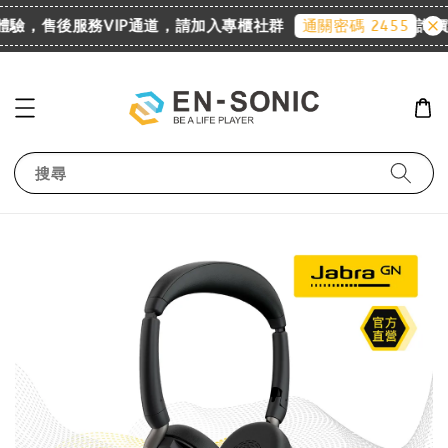
體驗，售後服務VIP通道，請加入專櫃社群
詢價請至
通關密碼 2455
搜尋