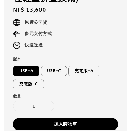
Regular
NT$ 13,600
price
原廠公司貨
多元支付方式
快速送達
版本
USB-A
USB-C
充電版-A
充電版-C
數量
加入購物車