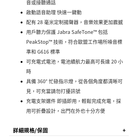
音或接聽通話
啟動語音助理 快速一鍵動
配有 28 毫米定制揚聲器，音樂效果更加震撼
用戶聽力保護 Jabra SafeTone™ 包括
PeakStop™ 技術，符合歐盟工作場所噪音標
準和 G616 標準
可充電式電池，電池續航力最高可長達 20 小
時
具備 360° 忙碌指示燈，從各個角度都清晰可
見，可充當請勿打擾訊號
充電支架選件 即插即用，輕鬆完成充電，採
用可折疊設計，出門在外也十分方便
詳細規格/保固