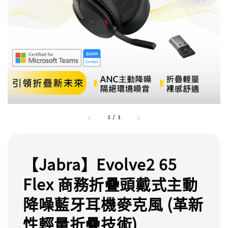
1
/
1
【Jabra】Evolve2 65
Flex 商務折疊頭戴式主動
降噪藍牙耳機麥克風 (革新
性輕量折疊技術)