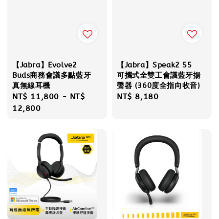
【Jabra】Evolve2
【Jabra】Speak2 55
Buds商務會議多點藍牙
可攜式全雙工會議藍牙揚
真無線耳機
聲器 (360度全指向收音)
Regular
NT$ 11,800
-
NT$
Regular
NT$ 8,180
price
12,800
price