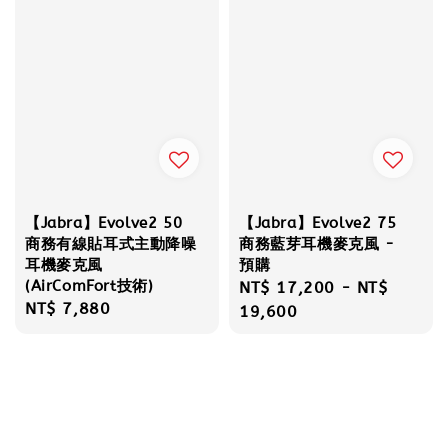
【Jabra】Evolve2 50
【Jabra】Evolve2 75
商務有線貼耳式主動降噪
商務藍芽耳機麥克風 -
耳機麥克風
預購
(AirComFort技術)
Regular
NT$ 17,200
-
NT$
Regular
NT$ 7,880
price
19,600
price