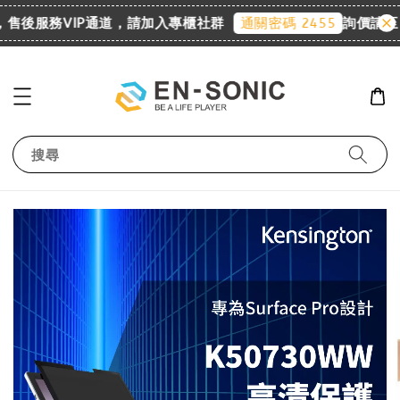
，售後服務VIP通道，請加入專櫃社群
詢價請至 L
通關密碼 2455
搜尋