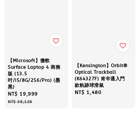
【Microsoft】微軟
【Kensington】Orbit®
Surface Laptop 4 商務
Optical Trackball
版 (13.5
(K64327F) 肯辛通入門
吋/i5/8G/256/Pro) (墨
款軌跡球滑鼠
黑)
Regular
NT$ 1,480
Sale
NT$ 19,999
Regular
price
price
price
NT$ 38,128