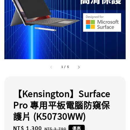
1
/
5
【Kensington】Surface
Pro 專用平板電腦防窺保
護片 (K50730WW)
Sale
NT$ 1,300
Regular
優惠
NT$ 3,790