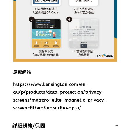
原廠網站
https://www.kensington.com/en-
au/p/products/data-protection/privacy-
screens/magpro-elite-magnetic-privacy-
screen-filter-for-surface-pro/
詳細規格/保固