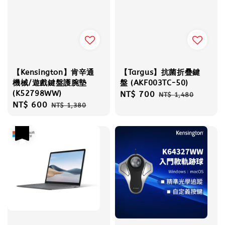
【Kensington】肯辛通
【Targus】抗菌折疊鍵
機械/遊戲鍵盤護腕墊
盤 (AKF003TC-50)
(K52798WW)
Sale
NT$ 700
Regular
NT$ 1,480
Sale
NT$ 600
Regular
NT$ 1,380
price
price
price
price
優惠